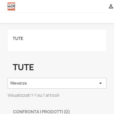

TUTE
TUTE

Rilevanza
Visualizzati 1-1 su 1 articoli
CONFRONTA I PRODOTTI (
0
)‎